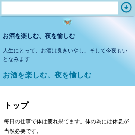
arrow_circle_down
s
e
a
お酒を楽しむ、夜を愉しむ
r
c
人生にとって、お酒は良きいやし。そして今夜もい
h
となみます
:
お酒を楽しむ、夜を愉しむ
トップ
毎日の仕事で体は疲れ果てます。体の為には休息が
当然必要です。