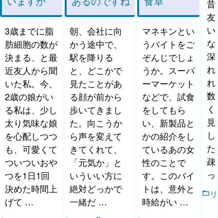
いますか
あるのですね
食卓
昔
友
い
3歳までに脂
朝、会社に向
マネキンとい
な
肪細胞の数が
かう途中で、
うバイトをご
深
決まる、と最
駅を降りる
ぞんじでしょ
れ
近友人から聞
と、どこかで
うか。スーパ
れ
いた私。今、
見たことがあ
ーマーケット
数
2歳の娘がい
る顔が前から
などで、試食
く
る私は、少し
歩いてきまし
をしてもら
見
太り気味な娘
た。向こうか
い、新製品と
し
を心配しつつ
ら声を変えて
かの紹介をし
た
も、可愛くて
きてくれて、
ているあの女
疎
ついついおや
「元気か」と
性のことで
っ
つを1日1回
いういい方に
す。このバイ
決めた時間上
絶対どっかで
トは、意外と
リ
げて …
一緒だ …
時給がい …