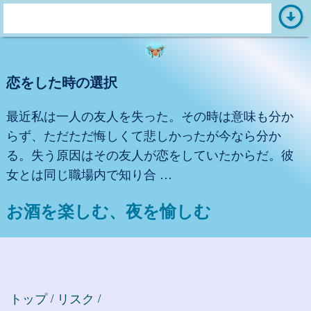
arrow_circle_down
s
e
a
恋をした時の選択
r
c
最近私は一人の友人を失った。その時は意味も分か
h
らず、ただただ悔しくて悲しかったが今なら分か
:
る。失う原因はその友人が恋をしていたからだ。彼
女とは同じ職場内で知り合 …
お酒を楽しむ、夜を愉しむ
トップ
リスク
/
/