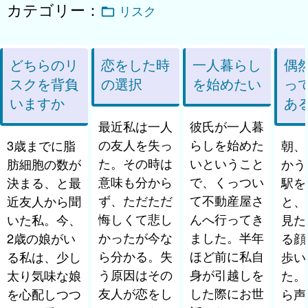
カテゴリー：
リスク
どちらのリ
恋をした時
一人暮らし
偶
スクを背負
の選択
を始めたい
っ
いますか
あ
最近私は一人
彼氏が一人暮
の友人を失っ
らしを始めた
3歳までに脂
朝、
た。その時は
いということ
肪細胞の数が
かう
意味も分から
で、くっつい
決まる、と最
駅を
ず、ただただ
て不動産屋さ
近友人から聞
と、
悔しくて悲し
んへ行ってき
いた私。今、
見た
かったが今な
ました。半年
2歳の娘がい
る顔
ら分かる。失
ほど前に私自
る私は、少し
歩い
う原因はその
身が引越しを
太り気味な娘
た。
友人が恋をし
した際にお世
を心配しつつ
ら声