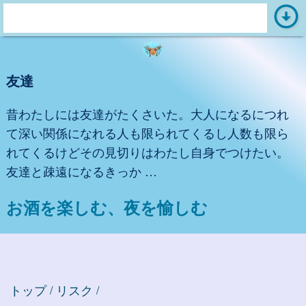
arrow_circle_down
s
e
a
友達
r
c
昔わたしには友達がたくさいた。大人になるにつれ
h
て深い関係になれる人も限られてくるし人数も限ら
:
れてくるけどその見切りはわたし自身でつけたい。
友達と疎遠になるきっか …
お酒を楽しむ、夜を愉しむ
トップ
リスク
/
/