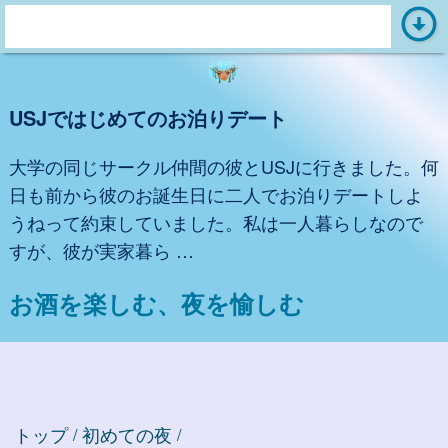
arrow_circle_down
s
e
a
USJではじめてのお泊りデート
r
c
大学の同じサークル仲間の彼とUSJに行きました。何
h
日も前から彼のお誕生日に二人でお泊りデートしよ
:
うねって約束していました。私は一人暮らしなので
すが、彼が実家暮ら …
お酒を楽しむ、夜を愉しむ
トップ
初めての夜
/
/