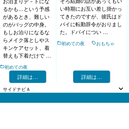
そろ結婚の話があってもい
お泊まりデ－トにな
い時期にお互い差し掛かっ
るかも…という予感
てきたのですが、彼氏はド
があるとき、難しい
バイに転勤辞令がおりまし
のがバッグの中身。
た。ドバイについ …
もしお泊りになるな
らメイク落としやス
初めての夜
おもちゃ
キンケアセット、着
替えも下着だけで …
初めての夜
詳細は…
詳細は…
サイドナビＡ
2026 お酒を楽しむ、夜を愉しむ All rights
reserved.