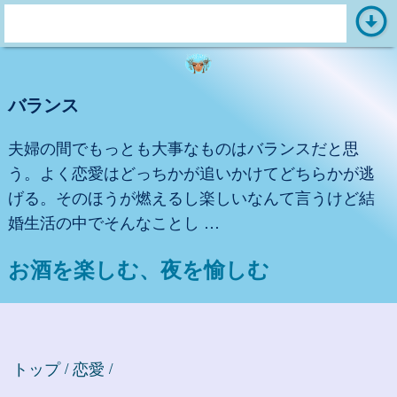
arrow_circle_down
s
e
a
バランス
r
c
夫婦の間でもっとも大事なものはバランスだと思
h
う。よく恋愛はどっちかが追いかけてどちらかが逃
:
げる。そのほうが燃えるし楽しいなんて言うけど結
婚生活の中でそんなことし …
お酒を楽しむ、夜を愉しむ
トップ
恋愛
/
/