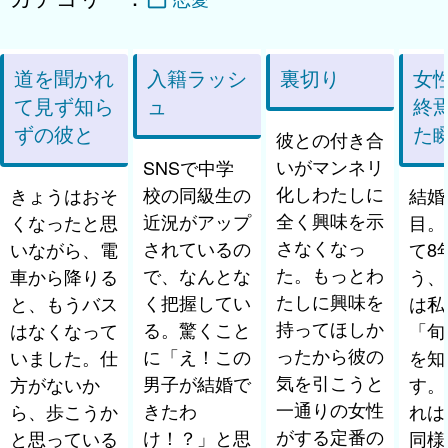
道を聞かれ
入籍ラッシ
裏切り
女
て見ず知ら
ュ
終
ずの彼と
た
彼との付き合
いがマンネリ
SNSで中学
化しわたしに
校の同級生の
きょうはおそ
結婚
全く興味を示
近況がアップ
くなったと思
目。
さなくなっ
されているの
いながら、電
て8
た。もっとわ
で、なんとな
車から降りる
う、
たしに興味を
く把握してい
と、もうバス
は私
持ってほしか
る。驚くこと
はなくなって
「旬
ったから彼の
に「え！この
いました。仕
を知
気を引こうと
男子が結婚で
方がないか
す。
一通りの女性
きたわ
ら、歩こうか
れは
がする定番の
け！？」と思
と思っている
同様