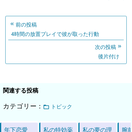
投
前の投稿
稿
4時間の放置プレイで彼が取った行動
ナ
ビ
次の投稿
ゲ
後片付け
ー
シ
ョ
関連する投稿
ン
カテゴリー：
トピック
年下恋愛
私の特効薬
私の夢の理
腕