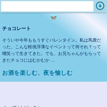
arrow_circle_down
s
e
a
チョコレート
r
c
そういや今年ももうすぐバレンタイン。私は馬鹿だ
h
った。こんな軽佻浮薄なイベントって何それ？って
:
嘲笑って生きてきた。でも、お兄ちゃんがもらって
きたチョコにはむかむか …
お酒を楽しむ、夜を愉しむ