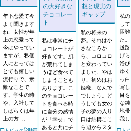
の大好きな
想と現実の
チョコレー
ギャップ
年下恋愛て今
私の
ト
よく聞きます
して
ね。女性が年
困難
私の将来の
上の恋愛って
た。
夢。それは小
私は非常にチ
今はやってい
道路
さなころか
ョコレートが
ますが、私個
げら
ら、コロコロ
好きです。肌
人にとっては
浴び
と変わってい
が荒れてしま
とても嬉しい
ゆく
ました。やは
うほど食べて
流行りで、素
っ白
り、初めはお
しまうことも
敵なことで
写し
姫様。なんで
あります。こ
す。学生の時
目を
でしょう。ど
のチョコレー
や、入社して
な純
うしても女の
トを食べる時
しばらくは年
地帯
子の夢の入り
に自分の感情
上の方 …
我し
口は結構ここ
が「幸せ」で
ら辺からスタ
あると共にチ
トピック
動画
トピ